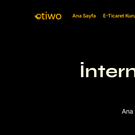
Ana Sayfa
E-Ticaret Ku
İnter
Ana