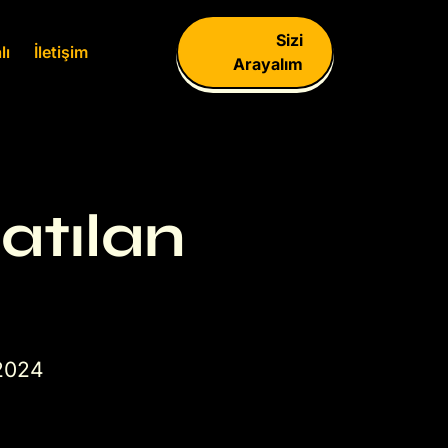
Sizi
lı
İletişim
Arayalım
atılan
 2024