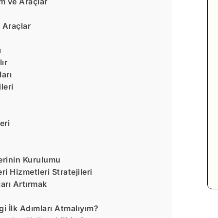
ım ve Araçlar
e
e Araçlar
ı
ır
arı
leri
eri
erinin Kurulumu
i Hizmetleri Stratejileri
ları Artırmak
gi İlk Adımları Atmalıyım?