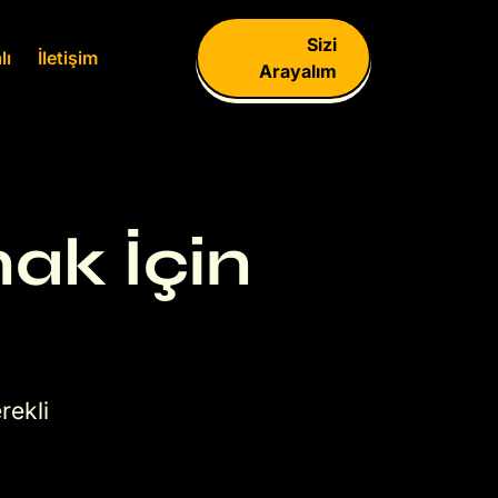
Sizi
lı
İletişim
Arayalım
mak İçin
rekli