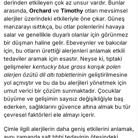
derinden etkileyen çok az unsur vardır. Bunlar
arasında,
Orchard
ve
Timothy
otları mevsimsel
alerjiler üzerindeki etkileriyle öne çıkar. Güneş
manzarayı ısıttıkça, bu otlar polenlerini havaya
salar ve genellikle duyarlı olanlar için görünmez
bir düşman haline gelir. Ebeveynler ve bakıcılar
için, bu otların ürettiği alerjenleri anlamak etkili
tedaviler aramak için esastır. Neyse ki, tıptaki
gelişmeler
kentucky blue grass karışık polen
alerjen özütü dil altı tabletlerinin
geliştirilmesine
yol açmıştır ve bu da bu alerjileri yönetmek için
umut verici bir çözüm sunmaktadır. Çocuklar
büyüme ve gelişimin sayısız değişikliğiyle baş
ederken, sağlıklarını güvence altına almak bu tür
çevresel faktörleri ele almayı içerir.
Çimle ilgili alerjilerin daha geniş etkilerini anlamak,
aynı zamanda salt tıbbi tedavinin ötesindeki