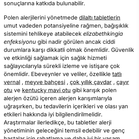
sonuçlarına katkıda bulunabilir.
Polen alerjilerini yönetmede
dilaltı tabletlerin
umut vadeden potansiyeline rağmen, bağışıklık
sistemini tehlikeye atabilecek
elizabethkingia
enfeksiyonu
gibi nadir görülen ancak ciddi
durumlara karşı dikkatli olmak önemlidir. Güvenlik
ve etkinliği sağlamak için sağlık hizmeti
sağlayıcılarıyla sürekli izleme ve istişare çok
önemlidir. Ebeveynler ve veliler, özellikle
tatlı
vernal
,
meyve bahçesi
,
çok yıllık çavdar
,
çayır
otu
ve
kentucky mavi otu
gibi karışık polen
alerjen özütü içeren alerjen karışımlarıyla
uğraşırken, bu tedavilerin içerikleri ve olası yan
etkileri hakkında iyi bilgilendirilmelidir.
Araştırmalar ilerledikçe, bu tabletler alerji
yönetiminin geleceğini temsil edebilir ve genç
hastalar için rahatlama ve daha iyi bir yaşam