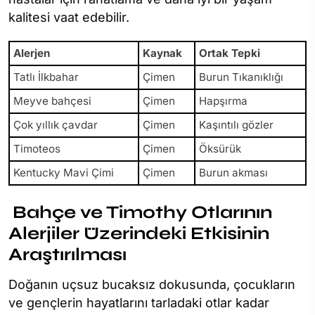
kalitesi vaat edebilir.
Alerjen
Kaynak
Ortak Tepki
Tatlı İlkbahar
Çimen
Burun Tıkanıklığı
Meyve bahçesi
Çimen
Hapşırma
Çok yıllık çavdar
Çimen
Kaşıntılı gözler
Timoteos
Çimen
Öksürük
Kentucky Mavi Çimi
Çimen
Burun akması
Bahçe ve Timothy Otlarının
Alerjiler Üzerindeki Etkisinin
Araştırılması
Doğanın uçsuz bucaksız dokusunda, çocukların
ve gençlerin hayatlarını tarladaki otlar kadar