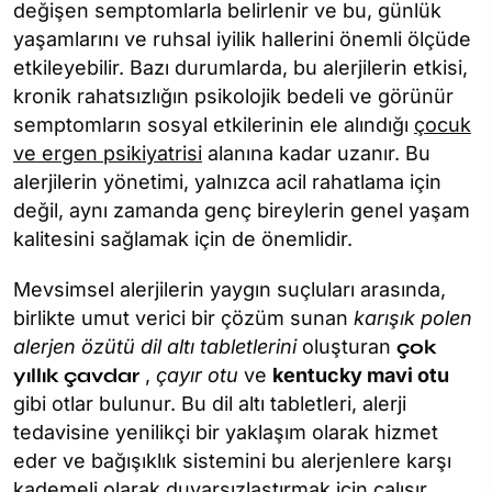
değişen semptomlarla belirlenir ve bu, günlük
yaşamlarını ve ruhsal iyilik hallerini önemli ölçüde
etkileyebilir. Bazı durumlarda, bu alerjilerin etkisi,
kronik rahatsızlığın psikolojik bedeli ve görünür
semptomların sosyal etkilerinin ele alındığı
çocuk
ve ergen psikiyatrisi
alanına kadar uzanır. Bu
alerjilerin yönetimi, yalnızca acil rahatlama için
değil, aynı zamanda genç bireylerin genel yaşam
kalitesini sağlamak için de önemlidir.
Mevsimsel alerjilerin yaygın suçluları arasında,
birlikte umut verici bir çözüm sunan
karışık polen
alerjen özütü dil altı tabletlerini
oluşturan
çok
yıllık çavdar
,
çayır otu
ve
kentucky mavi otu
gibi otlar bulunur. Bu dil altı tabletleri, alerji
tedavisine yenilikçi bir yaklaşım olarak hizmet
eder ve bağışıklık sistemini bu alerjenlere karşı
kademeli olarak duyarsızlaştırmak için çalışır.